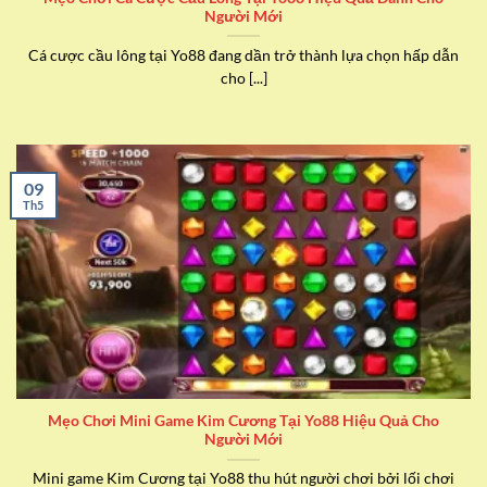
Người Mới
Cá cược cầu lông tại Yo88 đang dần trở thành lựa chọn hấp dẫn
cho [...]
09
Th5
Mẹo Chơi Mini Game Kim Cương Tại Yo88 Hiệu Quả Cho
Người Mới
Mini game Kim Cương tại Yo88 thu hút người chơi bởi lối chơi