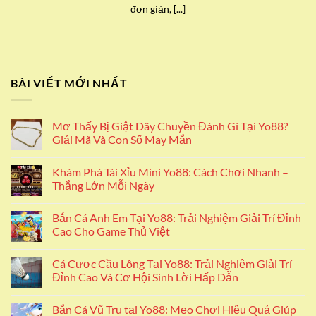
đơn giản, [...]
BÀI VIẾT MỚI NHẤT
Mơ Thấy Bị Giật Dây Chuyền Đánh Gì Tại Yo88?
Giải Mã Và Con Số May Mắn
Khám Phá Tài Xỉu Mini Yo88: Cách Chơi Nhanh –
Thắng Lớn Mỗi Ngày
Bắn Cá Anh Em Tại Yo88: Trải Nghiệm Giải Trí Đỉnh
Cao Cho Game Thủ Việt
Cá Cược Cầu Lông Tại Yo88: Trải Nghiệm Giải Trí
Đỉnh Cao Và Cơ Hội Sinh Lời Hấp Dẫn
Bắn Cá Vũ Trụ tại Yo88: Mẹo Chơi Hiệu Quả Giúp