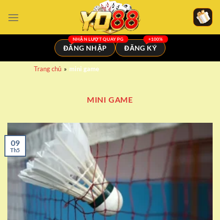
Bỏ
qua
nội
dung
ĐĂNG NHẬP
ĐĂNG KÝ
Trang chủ
»
mini game
MINI GAME
09
Th5