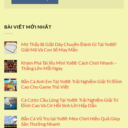
BÀI VIẾT MỚI NHẤT
Mơ Thấy Bị Giật Dây Chuyền Đánh Gì Tại Yo88?
Giải Mã Và Con Số May Mắn
Khám Phá Tài Xỉu Mini Yo88: Cách Chơi Nhanh –
Thắng Lớn Mỗi Ngày
Bắn Cá Anh Em Tại Yo88: Trải Nghiệm Giải Trí Đỉnh
Cao Cho Game Thủ Việt
Cá Cược Cầu Lông Tại Yo88: Trải Nghiệm Giải Trí
Đỉnh Cao Và Cơ Hội Sinh Lời Hấp Dẫn
Bắn Cá Vũ Trụ tại Yo88: Mẹo Chơi Hiệu Quả Giúp
Săn Thưởng Nhanh