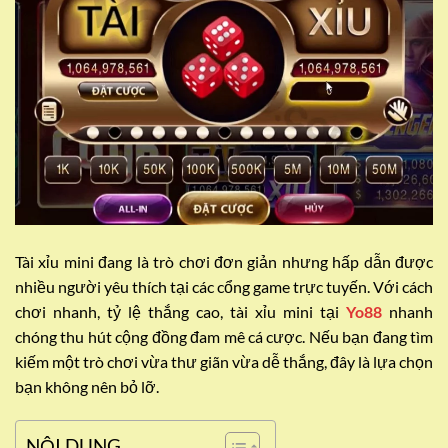
Tài xỉu mini đang là trò chơi đơn giản nhưng hấp dẫn được
nhiều người yêu thích tại các cổng game trực tuyến. Với cách
chơi nhanh, tỷ lệ thắng cao, tài xỉu mini tại
Yo88
nhanh
chóng thu hút cộng đồng đam mê cá cược. Nếu bạn đang tìm
kiếm một trò chơi vừa thư giãn vừa dễ thắng, đây là lựa chọn
bạn không nên bỏ lỡ.
NỘI DUNG