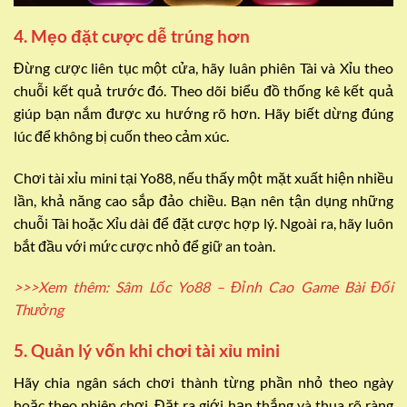
4. Mẹo đặt cược dễ trúng hơn
Đừng cược liên tục một cửa, hãy luân phiên Tài và Xỉu theo
chuỗi kết quả trước đó. Theo dõi biểu đồ thống kê kết quả
giúp bạn nắm được xu hướng rõ hơn. Hãy biết dừng đúng
lúc để không bị cuốn theo cảm xúc.
Chơi tài xỉu mini tại Yo88, nếu thấy một mặt xuất hiện nhiều
lần, khả năng cao sắp đảo chiều. Bạn nên tận dụng những
chuỗi Tài hoặc Xỉu dài để đặt cược hợp lý. Ngoài ra, hãy luôn
bắt đầu với mức cược nhỏ để giữ an toàn.
>>>Xem thêm: Sâm Lốc Yo88 – Đỉnh Cao Game Bài Đổi
Thưởng
5. Quản lý vốn khi chơi tài xỉu mini
Hãy chia ngân sách chơi thành từng phần nhỏ theo ngày
hoặc theo phiên chơi. Đặt ra giới hạn thắng và thua rõ ràng