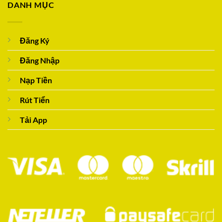
DANH MỤC
Đăng Ký
Đăng Nhập
Nạp Tiền
Rút Tiển
Tải App