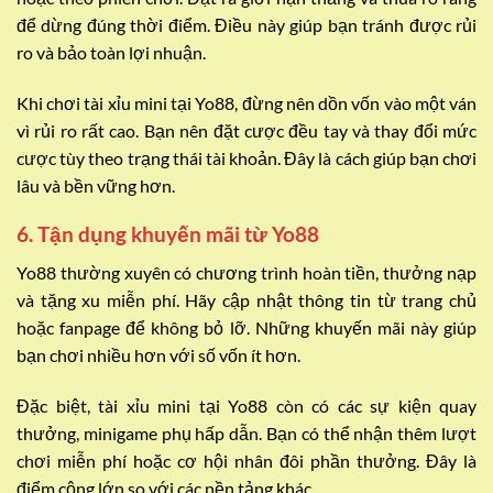
để dừng đúng thời điểm. Điều này giúp bạn tránh được rủi
ro và bảo toàn lợi nhuận.
Khi chơi tài xỉu mini tại Yo88, đừng nên dồn vốn vào một ván
vì rủi ro rất cao. Bạn nên đặt cược đều tay và thay đổi mức
cược tùy theo trạng thái tài khoản. Đây là cách giúp bạn chơi
lâu và bền vững hơn.
6. Tận dụng khuyến mãi từ Yo88
Yo88 thường xuyên có chương trình hoàn tiền, thưởng nạp
và tặng xu miễn phí. Hãy cập nhật thông tin từ trang chủ
hoặc fanpage để không bỏ lỡ. Những khuyến mãi này giúp
bạn chơi nhiều hơn với số vốn ít hơn.
Đặc biệt, tài xỉu mini tại Yo88 còn có các sự kiện quay
thưởng, minigame phụ hấp dẫn. Bạn có thể nhận thêm lượt
chơi miễn phí hoặc cơ hội nhân đôi phần thưởng. Đây là
điểm cộng lớn so với các nền tảng khác.