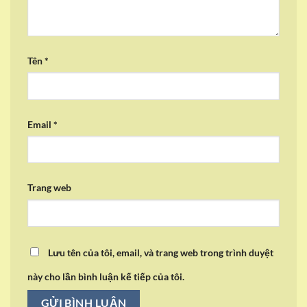
Tên
*
Email
*
Trang web
Lưu tên của tôi, email, và trang web trong trình duyệt
này cho lần bình luận kế tiếp của tôi.