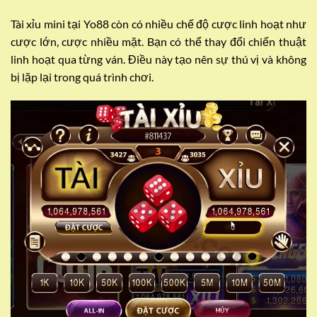
Tài xỉu mini tại Yo88 còn có nhiều chế độ cược linh hoạt như
cược lớn, cược nhiều mặt. Bạn có thể thay đổi chiến thuật
linh hoạt qua từng ván. Điều này tạo nên sự thú vị và không
bị lặp lại trong quá trình chơi.