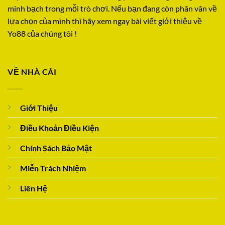
minh bạch trong mỗi trò chơi. Nếu bạn đang còn phân vân về
lựa chọn của mình thì hãy xem ngay bài viết giới thiệu về
Yo88 của chúng tôi !
VỀ NHÀ CÁI
Giới Thiệu
Điều Khoản Điều Kiện
Chính Sách Bảo Mật
Miễn Trách Nhiệm
Liên Hệ