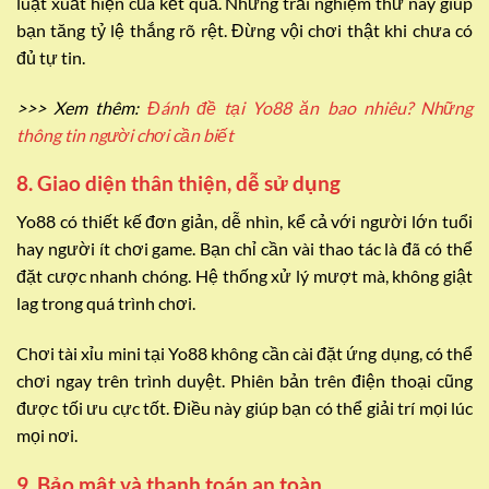
luật xuất hiện của kết quả. Những trải nghiệm thử này giúp
bạn tăng tỷ lệ thắng rõ rệt. Đừng vội chơi thật khi chưa có
đủ tự tin.
>>> Xem thêm:
Đánh đề tại Yo88 ăn bao nhiêu? Những
thông tin người chơi cần biết
8. Giao diện thân thiện, dễ sử dụng
Yo88 có thiết kế đơn giản, dễ nhìn, kể cả với người lớn tuổi
hay người ít chơi game. Bạn chỉ cần vài thao tác là đã có thể
đặt cược nhanh chóng. Hệ thống xử lý mượt mà, không giật
lag trong quá trình chơi.
Chơi tài xỉu mini tại Yo88 không cần cài đặt ứng dụng, có thể
chơi ngay trên trình duyệt. Phiên bản trên điện thoại cũng
được tối ưu cực tốt. Điều này giúp bạn có thể giải trí mọi lúc
mọi nơi.
9. Bảo mật và thanh toán an toàn