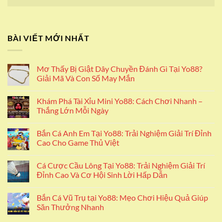
BÀI VIẾT MỚI NHẤT
Mơ Thấy Bị Giật Dây Chuyền Đánh Gì Tại Yo88?
Giải Mã Và Con Số May Mắn
Khám Phá Tài Xỉu Mini Yo88: Cách Chơi Nhanh –
Thắng Lớn Mỗi Ngày
Bắn Cá Anh Em Tại Yo88: Trải Nghiệm Giải Trí Đỉnh
Cao Cho Game Thủ Việt
Cá Cược Cầu Lông Tại Yo88: Trải Nghiệm Giải Trí
Đỉnh Cao Và Cơ Hội Sinh Lời Hấp Dẫn
Bắn Cá Vũ Trụ tại Yo88: Mẹo Chơi Hiệu Quả Giúp
Săn Thưởng Nhanh