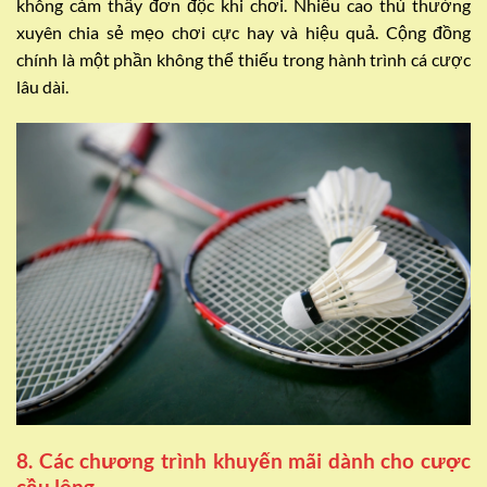
không cảm thấy đơn độc khi chơi. Nhiều cao thủ thường
xuyên chia sẻ mẹo chơi cực hay và hiệu quả. Cộng đồng
chính là một phần không thể thiếu trong hành trình cá cược
lâu dài.
8. Các chương trình khuyến mãi dành cho cược
cầu lông