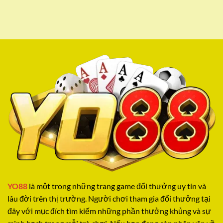
YO88
là một trong những trang game đổi thưởng uy tín và
lâu đời trên thị trường. Người chơi tham gia đổi thưởng tại
đây với mục đích tìm kiếm những phần thưởng khủng và sự