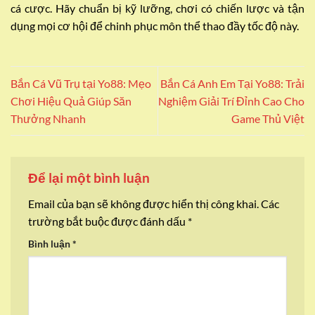
cá cược. Hãy chuẩn bị kỹ lưỡng, chơi có chiến lược và tận
dụng mọi cơ hội để chinh phục môn thể thao đầy tốc độ này.
Bắn Cá Vũ Trụ tại Yo88: Mẹo
Bắn Cá Anh Em Tại Yo88: Trải
Chơi Hiệu Quả Giúp Săn
Nghiệm Giải Trí Đỉnh Cao Cho
Thưởng Nhanh
Game Thủ Việt
Để lại một bình luận
Email của bạn sẽ không được hiển thị công khai.
Các
trường bắt buộc được đánh dấu
*
Bình luận
*