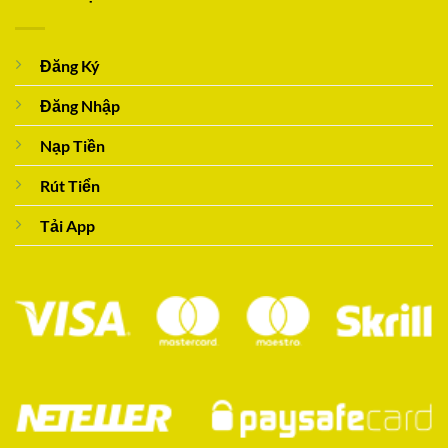
Đăng Ký
Đăng Nhập
Nạp Tiền
Rút Tiển
Tải App