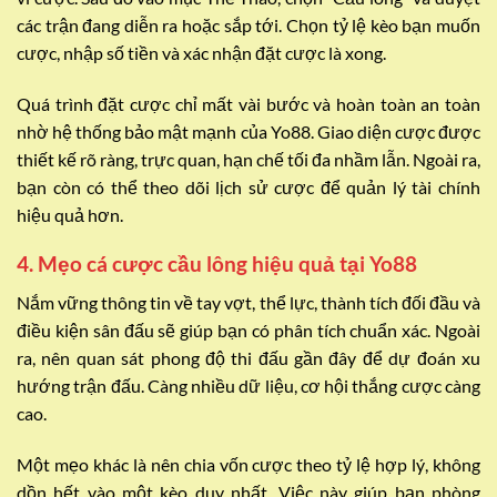
các trận đang diễn ra hoặc sắp tới. Chọn tỷ lệ kèo bạn muốn
cược, nhập số tiền và xác nhận đặt cược là xong.
Quá trình đặt cược chỉ mất vài bước và hoàn toàn an toàn
nhờ hệ thống bảo mật mạnh của Yo88. Giao diện cược được
thiết kế rõ ràng, trực quan, hạn chế tối đa nhầm lẫn. Ngoài ra,
bạn còn có thể theo dõi lịch sử cược để quản lý tài chính
hiệu quả hơn.
4. Mẹo cá cược cầu lông hiệu quả tại Yo88
Nắm vững thông tin về tay vợt, thể lực, thành tích đối đầu và
điều kiện sân đấu sẽ giúp bạn có phân tích chuẩn xác. Ngoài
ra, nên quan sát phong độ thi đấu gần đây để dự đoán xu
hướng trận đấu. Càng nhiều dữ liệu, cơ hội thắng cược càng
cao.
Một mẹo khác là nên chia vốn cược theo tỷ lệ hợp lý, không
dồn hết vào một kèo duy nhất. Việc này giúp bạn phòng