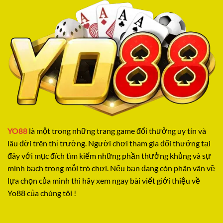
YO88
là một trong những trang game đổi thưởng uy tín và
lâu đời trên thị trường. Người chơi tham gia đổi thưởng tại
đây với mục đích tìm kiếm những phần thưởng khủng và sự
minh bạch trong mỗi trò chơi. Nếu bạn đang còn phân vân về
lựa chọn của mình thì hãy xem ngay bài viết giới thiệu về
Yo88 của chúng tôi !