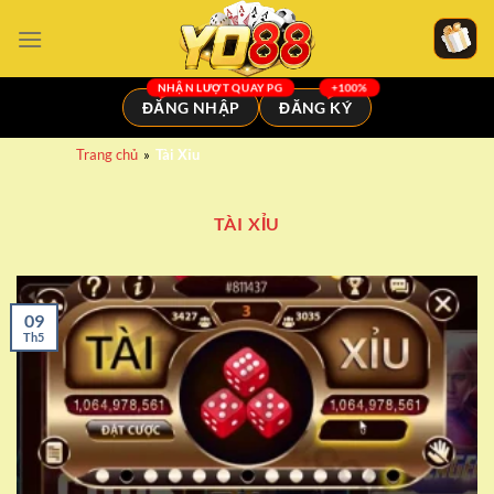
Bỏ
qua
nội
dung
ĐĂNG NHẬP
ĐĂNG KÝ
Trang chủ
»
Tài Xỉu
TÀI XỈU
09
Th5