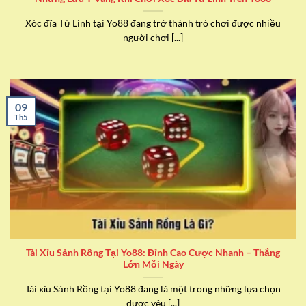
Xóc đĩa Tứ Linh tại Yo88 đang trở thành trò chơi được nhiều
người chơi [...]
09
Th5
Tài Xỉu Sảnh Rồng Tại Yo88: Đỉnh Cao Cược Nhanh – Thắng
Lớn Mỗi Ngày
Tài xỉu Sảnh Rồng tại Yo88 đang là một trong những lựa chọn
được yêu [...]