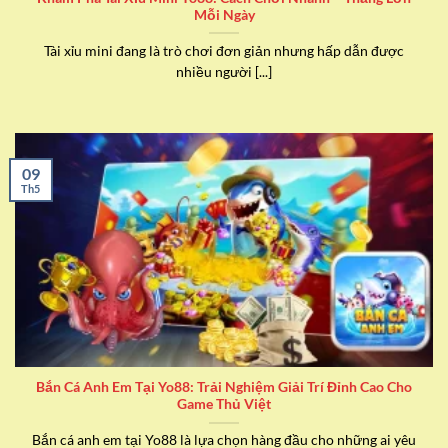
Mỗi Ngày
Tài xỉu mini đang là trò chơi đơn giản nhưng hấp dẫn được
nhiều người [...]
09
Th5
Bắn Cá Anh Em Tại Yo88: Trải Nghiệm Giải Trí Đỉnh Cao Cho
Game Thủ Việt
Bắn cá anh em tại Yo88 là lựa chọn hàng đầu cho những ai yêu