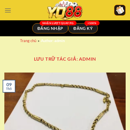
Bỏ
qua
nội
dung
ĐĂNG NHẬP
ĐĂNG KÝ
Trang chủ
»
Author: admin
LƯU TRỮ TÁC GIẢ:
ADMIN
09
Th5