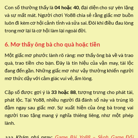
Con số thường thấy là
04 hoặc 40
, đại diện cho sự yên lặng
và sự mất mát. Người chơi Yo88 chia sẻ rằng giấc mơ buồn
luôn đi kèm cơ hội cảnh tỉnh và sửa sai. Đôi khi điều đau lòng
trong mơ lại là cơ hội làm lại ngoài đời.
6. Mơ thấy ông bà cho quà hoặc tiền
Một giấc mơ phước lành rõ ràng: mơ thấy ông bà về và trao
quà, trao tiền cho bạn. Đây là tín hiệu của vận may, tài lộc
đang đến gần. Những giấc mơ như vậy thường khiến người
mơ thức dậy với cảm giác vui vẻ, ấm lòng.
Cặp số được gợi ý là
33 hoặc 88
, tượng trưng cho phát tài,
phát lộc. Tại Yo88, nhiều người đã đánh số này và trúng lô
đậm ngay sau giấc mơ. Sự xuất hiện của ông bà trong vai
người trao tặng mang ý nghĩa thiêng liêng, như một phép
lành.
>>> Khám phá ngay:
Game Bài Yo88 – Sảnh Game Đổi