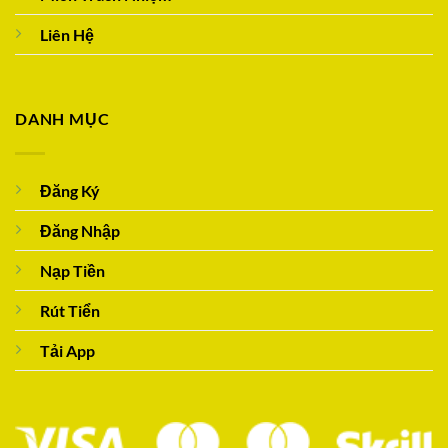
Liên Hệ
DANH MỤC
Đăng Ký
Đăng Nhập
Nạp Tiền
Rút Tiển
Tải App