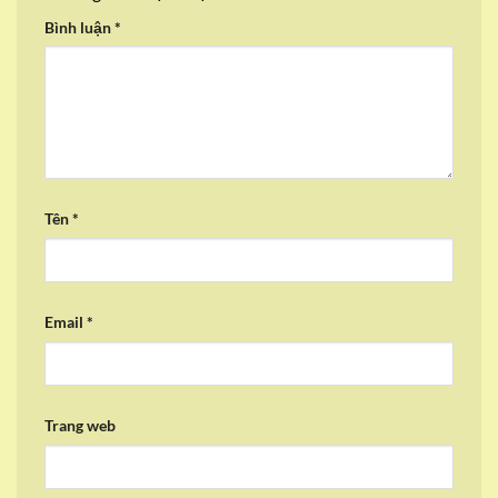
Bình luận
*
Tên
*
Email
*
Trang web