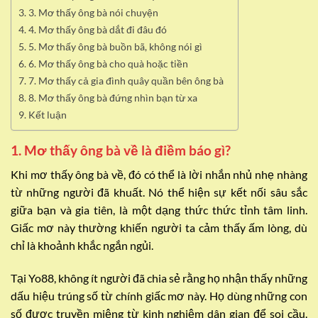
3. Mơ thấy ông bà nói chuyện
4. Mơ thấy ông bà dắt đi đâu đó
5. Mơ thấy ông bà buồn bã, không nói gì
6. Mơ thấy ông bà cho quà hoặc tiền
7. Mơ thấy cả gia đình quây quần bên ông bà
8. Mơ thấy ông bà đứng nhìn bạn từ xa
Kết luận
1. Mơ thấy ông bà về là điềm báo gì?
Khi mơ thấy ông bà về, đó có thể là lời nhắn nhủ nhẹ nhàng
từ những người đã khuất. Nó thể hiện sự kết nối sâu sắc
giữa bạn và gia tiên, là một dạng thức thức tỉnh tâm linh.
Giấc mơ này thường khiến người ta cảm thấy ấm lòng, dù
chỉ là khoảnh khắc ngắn ngủi.
Tại Yo88, không ít người đã chia sẻ rằng họ nhận thấy những
dấu hiệu trúng số từ chính giấc mơ này. Họ dùng những con
số được truyền miệng từ kinh nghiệm dân gian để soi cầu.