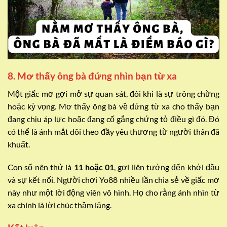
8. Mơ thấy ông bà đứng nhìn bạn từ xa
Một giấc mơ gợi mở sự quan sát, đôi khi là sự trông chừng
hoặc kỳ vọng. Mơ thấy ông bà về đứng từ xa cho thấy bạn
đang chịu áp lực hoặc đang cố gắng chứng tỏ điều gì đó. Đó
có thể là ánh mắt dõi theo đầy yêu thương từ người thân đã
khuất.
Con số nên thử là
11 hoặc 01
, gợi liên tưởng đến khởi đầu
và sự kết nối. Người chơi Yo88 nhiều lần chia sẻ về giấc mơ
này như một lời động viên vô hình. Họ cho rằng ánh nhìn từ
xa chính là lời chúc thầm lặng.