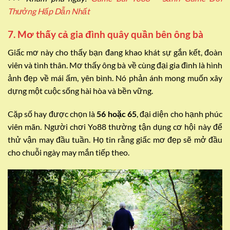
Thưởng Hấp Dẫn Nhất
7. Mơ thấy cả gia đình quây quần bên ông bà
Giấc mơ này cho thấy bạn đang khao khát sự gắn kết, đoàn
viên và tình thân. Mơ thấy ông bà về cùng đại gia đình là hình
ảnh đẹp về mái ấm, yên bình. Nó phản ánh mong muốn xây
dựng một cuộc sống hài hòa và bền vững.
Cặp số hay được chọn là
56 hoặc 65
, đại diện cho hạnh phúc
viên mãn. Người chơi Yo88 thường tận dụng cơ hội này để
thử vận may đầu tuần. Họ tin rằng giấc mơ đẹp sẽ mở đầu
cho chuỗi ngày may mắn tiếp theo.