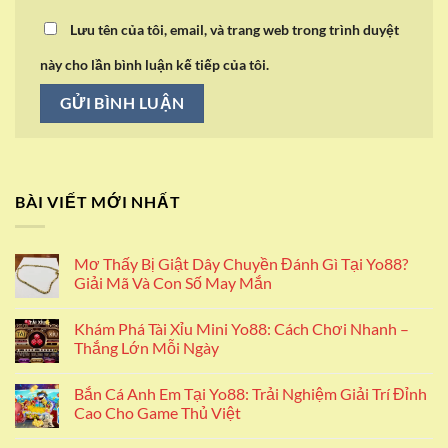
Lưu tên của tôi, email, và trang web trong trình duyệt
này cho lần bình luận kế tiếp của tôi.
BÀI VIẾT MỚI NHẤT
Mơ Thấy Bị Giật Dây Chuyền Đánh Gì Tại Yo88?
Giải Mã Và Con Số May Mắn
Khám Phá Tài Xỉu Mini Yo88: Cách Chơi Nhanh –
Thắng Lớn Mỗi Ngày
Bắn Cá Anh Em Tại Yo88: Trải Nghiệm Giải Trí Đỉnh
Cao Cho Game Thủ Việt