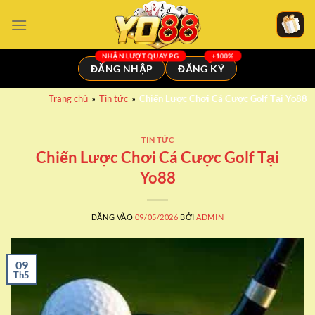
Bỏ
qua
nội
dung
ĐĂNG NHẬP
ĐĂNG KÝ
Trang chủ
»
Tin tức
»
Chiến Lược Chơi Cá Cược Golf Tại Yo88
TIN TỨC
Chiến Lược Chơi Cá Cược Golf Tại
Yo88
ĐĂNG VÀO
09/05/2026
BỞI
ADMIN
09
Th5