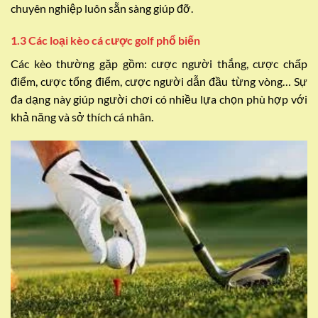
chuyên nghiệp luôn sẵn sàng giúp đỡ.
1.3 Các loại kèo cá cược golf phổ biến
Các kèo thường gặp gồm: cược người thắng, cược chấp
điểm, cược tổng điểm, cược người dẫn đầu từng vòng… Sự
đa dạng này giúp người chơi có nhiều lựa chọn phù hợp với
khả năng và sở thích cá nhân.