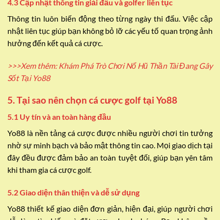
4.3 Cập nhật thông tin giải đấu và golfer liên tục
Thông tin luôn biến động theo từng ngày thi đấu. Việc cập
nhật liên tục giúp bạn không bỏ lỡ các yếu tố quan trọng ảnh
hưởng đến kết quả cá cược.
>>>Xem thêm: Khám Phá Trò Chơi Nổ Hũ Thần Tài Đang Gây
Sốt Tại Yo88
5. Tại sao nên chọn cá cược golf tại Yo88
5.1 Uy tín và an toàn hàng đầu
Yo88 là nền tảng cá cược được nhiều người chơi tin tưởng
nhờ sự minh bạch và bảo mật thông tin cao. Mọi giao dịch tại
đây đều được đảm bảo an toàn tuyệt đối, giúp bạn yên tâm
khi tham gia cá cược golf.
5.2 Giao diện thân thiện và dễ sử dụng
Yo88 thiết kế giao diện đơn giản, hiện đại, giúp người chơi