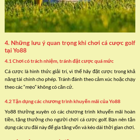
4. Những lưu ý quan trọng khi chơi cá cược golf
tại Yo88
4.1 Chơi có trách nhiệm, tránh đặt cược quá mức
Cá cược là hình thức giải trí, vì thế hãy đặt cược trong khả
năng tài chính cho phép. Tránh đánh theo cảm xúc hoặc chạy
theo các “mẹo” không có căn cứ.
4.2 Tận dụng các chương trình khuyến mãi của Yo88
Yo88 thường xuyên có các chương trình khuyến mãi hoàn
tiền, tặng thưởng cho người chơi cá cược golf. Bạn nên tận
dụng các ưu đãi này để gia tăng vốn và kéo dài thời gian chơi.