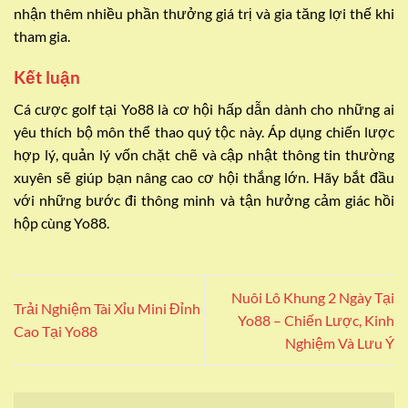
nhận thêm nhiều phần thưởng giá trị và gia tăng lợi thế khi
tham gia.
Kết luận
Cá cược golf tại Yo88 là cơ hội hấp dẫn dành cho những ai
yêu thích bộ môn thể thao quý tộc này. Áp dụng chiến lược
hợp lý, quản lý vốn chặt chẽ và cập nhật thông tin thường
xuyên sẽ giúp bạn nâng cao cơ hội thắng lớn. Hãy bắt đầu
với những bước đi thông minh và tận hưởng cảm giác hồi
hộp cùng Yo88.
Nuôi Lô Khung 2 Ngày Tại
Trải Nghiệm Tài Xỉu Mini Đỉnh
Yo88 – Chiến Lược, Kinh
Cao Tại Yo88
Nghiệm Và Lưu Ý