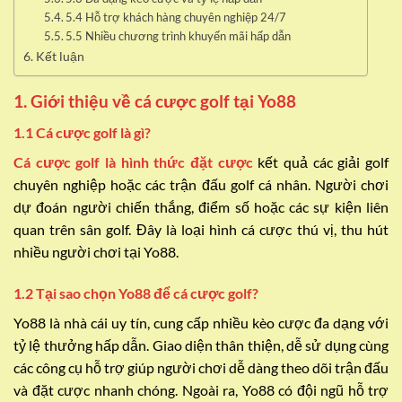
5.4 Hỗ trợ khách hàng chuyên nghiệp 24/7
5.5 Nhiều chương trình khuyến mãi hấp dẫn
Kết luận
1. Giới thiệu về cá cược golf tại Yo88
1.1 Cá cược golf là gì?
Cá cược golf là hình thức đặt cược
kết quả các giải golf
chuyên nghiệp hoặc các trận đấu golf cá nhân. Người chơi
dự đoán người chiến thắng, điểm số hoặc các sự kiện liên
quan trên sân golf. Đây là loại hình cá cược thú vị, thu hút
nhiều người chơi tại Yo88.
1.2 Tại sao chọn Yo88 để cá cược golf?
Yo88 là nhà cái uy tín, cung cấp nhiều kèo cược đa dạng với
tỷ lệ thưởng hấp dẫn. Giao diện thân thiện, dễ sử dụng cùng
các công cụ hỗ trợ giúp người chơi dễ dàng theo dõi trận đấu
và đặt cược nhanh chóng. Ngoài ra, Yo88 có đội ngũ hỗ trợ