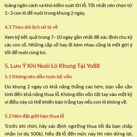
loãng ngân sách và khó kiểm soát lời lỗ. Tốt nhất nên chọn từ
1–3 con lô để nuôi trong khung 2 ngày.
4.3 Theo dõi lịch sử lô về
Xem kỹ kết quả trong 7–10 ngày gần nhất để xác định chu kỳ
các con số. Những cặp số hay đi kèm nhau cũng là một gợi ý
tốt để nuôi cùng lúc.
5. Lưu Ý Khi Nuôi Lô Khung Tại Yo88
5.1 Không nên dồn toàn bộ vốn
Dù khung 2 ngày có khả năng thắng cao hơn, bạn vẫn cần
tính đến khả năng thua lỗ. Không dồn vốn tất tay vào một kỳ
vì điều này có thể khiến bạn trắng tay nếu con lô không về.
5.2 Nên đặt giới hạn thua lỗ
Trước khi chơi, hãy xác định ngưỡng thua tối đa bạn chấp
nhận (ví dụ 500k). Nếu đã lỗ đến mức này thì nên dừng lại,