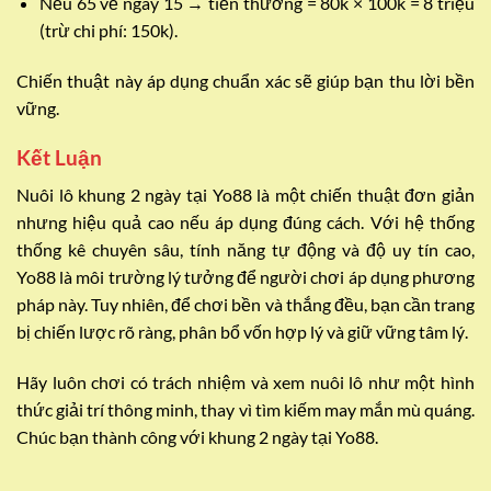
Nếu 65 về ngày 15 → tiền thưởng = 80k × 100k = 8 triệu
(trừ chi phí: 150k).
Chiến thuật này áp dụng chuẩn xác sẽ giúp bạn thu lời bền
vững.
Kết Luận
Nuôi lô khung 2 ngày tại Yo88 là một chiến thuật đơn giản
nhưng hiệu quả cao nếu áp dụng đúng cách. Với hệ thống
thống kê chuyên sâu, tính năng tự động và độ uy tín cao,
Yo88 là môi trường lý tưởng để người chơi áp dụng phương
pháp này. Tuy nhiên, để chơi bền và thắng đều, bạn cần trang
bị chiến lược rõ ràng, phân bổ vốn hợp lý và giữ vững tâm lý.
Hãy luôn chơi có trách nhiệm và xem nuôi lô như một hình
thức giải trí thông minh, thay vì tìm kiếm may mắn mù quáng.
Chúc bạn thành công với khung 2 ngày tại Yo88.