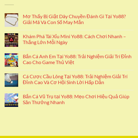
Mơ Thấy Bị Giật Dây Chuyền Đánh Gì Tại Yo88?
Giải Mã Và Con Số May Mắn
Khám Phá Tài Xỉu Mini Yo88: Cách Chơi Nhanh –
Thắng Lớn Mỗi Ngày
Bắn Cá Anh Em Tại Yo88: Trải Nghiệm Giải Trí Đỉnh
Cao Cho Game Thủ Việt
Cá Cược Cầu Lông Tại Yo88: Trải Nghiệm Giải Trí
Đỉnh Cao Và Cơ Hội Sinh Lời Hấp Dẫn
Bắn Cá Vũ Trụ tại Yo88: Mẹo Chơi Hiệu Quả Giúp
Săn Thưởng Nhanh